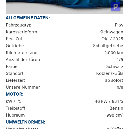
ALLGEMEINE DATEN:
Fahrzeugtyp
Pkw
Karosserieform
Kleinwagen
Erst-Zul.
Okt / 2025
Getriebe
Schaltgetriebe
Kilometerstand
2.000 km
Anzahl der Türen
4/5
Farbe
Schwarz
Standort
Koblenz-Güls
Lieferzeit
ab sofort
Unsere Nummer
n/a
MOTOR:
kW / PS
46 kW / 63 PS
Treibstoff
Benzin
Hubraum
998 cm³
UMWELTNORMEN: