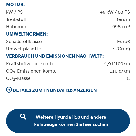
MOTOR:
kW / PS
46 kW / 63 PS
Treibstoff
Benzin
Hubraum
998 cm³
UMWELTNORMEN:
Schadstoffklasse
Euro6
Umweltplakette
4 (Grün)
VERBRAUCH UND EMISSIONEN NACH WLTP:
Kraftstoffverbr. komb.
4,9 l/100km
CO
-Emissionen komb.
110 g/km
2
CO
-Klasse
C
2
DETAILS ZUM HYUNDAI I10 ANZEIGEN
Weitere Hyundai i10 und andere
Fahrzeuge können Sie hier suchen