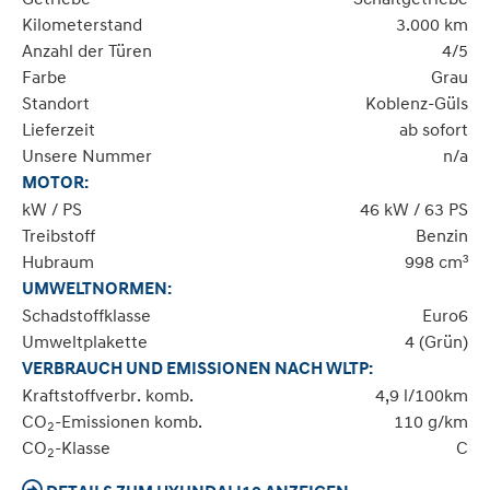
Kilometerstand
3.000 km
Anzahl der Türen
4/5
Farbe
Grau
Standort
Koblenz-Güls
Lieferzeit
ab sofort
Unsere Nummer
n/a
MOTOR:
kW / PS
46 kW / 63 PS
Treibstoff
Benzin
Hubraum
998 cm³
UMWELTNORMEN:
Schadstoffklasse
Euro6
Umweltplakette
4 (Grün)
VERBRAUCH UND EMISSIONEN NACH WLTP:
Kraftstoffverbr. komb.
4,9 l/100km
CO
-Emissionen komb.
110 g/km
2
CO
-Klasse
C
2