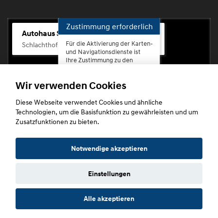
Zustimmung erforderlich
Autohaus Scherhag
Für die Aktivierung der Karten-
Schlachthofstr. 68, 56073 Koblenz-Rauental
und Navigationsdienste ist
Ihre Zustimmung zu den
Datenschutzrichtlinien vom
Drittanbieter Google LLC
Wir verwenden Cookies
erforderlich.
Diese Webseite verwendet Cookies und ähnliche
Zustimmen
Technologien, um die Basisfunktion zu gewährleisten und um
und
Zusatzfunktionen zu bieten.
aktivieren
Copyright © 2026. Autohaus Scherhag
Notwendige akzeptieren
Einstellungen
Startseite
Datenschutz
Impressum
AGB
AGB (Service)
Alle akzeptieren
AGB (Teile)
AGB (Gebrauchtwagen)
Widerruf