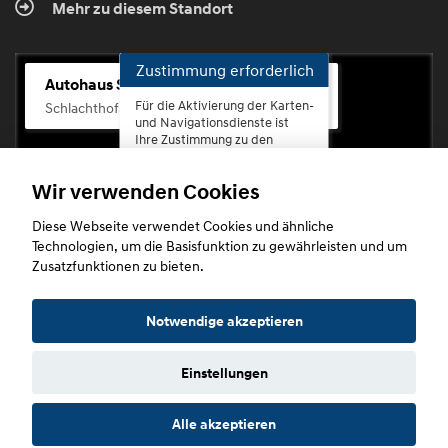
Mehr zu diesem Standort
Zustimmung erforderlich
Autohaus Scherhag
Für die Aktivierung der Karten-
Schlachthofstr. 68, 56073 Koblenz-Rauental
und Navigationsdienste ist
Ihre Zustimmung zu den
Datenschutzrichtlinien vom
Drittanbieter Google LLC
Wir verwenden Cookies
erforderlich.
Diese Webseite verwendet Cookies und ähnliche
Zustimmen
Technologien, um die Basisfunktion zu gewährleisten und um
und
Zusatzfunktionen zu bieten.
aktivieren
Copyright © 2026. Autohaus Scherhag
Notwendige akzeptieren
Einstellungen
Startseite
Datenschutz
Impressum
AGB
AGB (Service)
Alle akzeptieren
AGB (Teile)
AGB (Gebrauchtwagen)
Widerruf