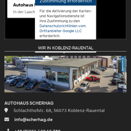
Zustimmung erforderlich
Autohaus Scherhag
Für die Aktivierung der Karten-
In der Laach 76, 56072 Koblenz-Güls
und Navigationsdienste ist
Ihre Zustimmung zu den
Datenschutzrichtlinien vom
Drittanbieter Google LLC
erforderlich.
WIR IN KOBLENZ-RAUENTAL
Zustimmen
und
aktivieren
AUTOHAUS SCHERHAG
Schlachthofstr. 68, 56073 Koblenz-Rauental
info@scherhag.de