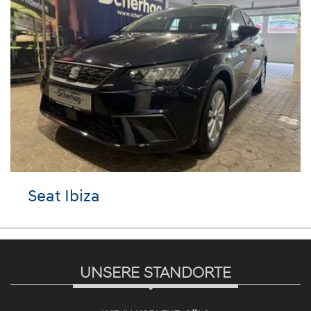
t Ibiza
VW Ti
UNSERE STANDORTE