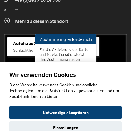
+49 (0)261 / 20 16 780
Mehr zu diesem Standort
Zustimmung erforderlich
Autohaus Scherhag
Für die Aktivierung der Karten-
Schlachthofstr. 68, 56073 Koblenz-Rauental
und Navigationsdienste ist
Ihre Zustimmung zu den
Datenschutzrichtlinien vom
Drittanbieter Google LLC
Wir verwenden Cookies
erforderlich.
Diese Webseite verwendet Cookies und ähnliche
Zustimmen
Technologien, um die Basisfunktion zu gewährleisten und um
und
Zusatzfunktionen zu bieten.
aktivieren
Copyright © 2026. Autohaus Scherhag
Notwendige akzeptieren
Einstellungen