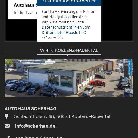
Zustimmung erforderlich
Autohaus Scherhag
Für die Aktivierung der Karten-
In der Laach 76, 56072 Koblenz-Güls
und Navigationsdienste ist
Ihre Zustimmung zu den
Datenschutzrichtlinien vom
Drittanbieter Google LLC
erforderlich.
WIR IN KOBLENZ-RAUENTAL
Zustimmen
und
aktivieren
AUTOHAUS SCHERHAG
Schlachthofstr. 68, 56073 Koblenz-Rauental
info@scherhag.de