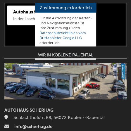
Zustimmung erforderlich
Autohaus Scherhag
Für die Aktivierung der Karten-
In der Laach 76, 56072 Koblenz-Güls
und Navigationsdienste ist
Ihre Zustimmung zu den
Datenschutzrichtlinien vom
Drittanbieter Google LLC
erforderlich.
WIR IN KOBLENZ-RAUENTAL
Zustimmen
und
aktivieren
AUTOHAUS SCHERHAG
Schlachthofstr. 68, 56073 Koblenz-Rauental
info@scherhag.de