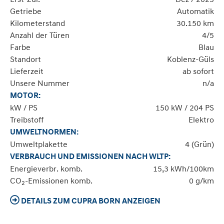
Getriebe
Automatik
Kilometerstand
30.150 km
Anzahl der Türen
4/5
Farbe
Blau
Standort
Koblenz-Güls
Lieferzeit
ab sofort
Unsere Nummer
n/a
MOTOR:
kW / PS
150 kW / 204 PS
Treibstoff
Elektro
UMWELTNORMEN:
Umweltplakette
4 (Grün)
VERBRAUCH UND EMISSIONEN NACH WLTP:
Energieverbr. komb.
15,3 kWh/100km
CO
-Emissionen komb.
0 g/km
2
DETAILS ZUM CUPRA BORN ANZEIGEN