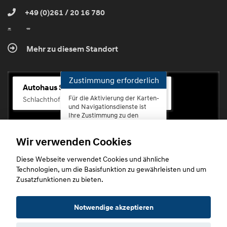
+49 (0)261 / 20 16 780
Mehr zu diesem Standort
Zustimmung erforderlich
Autohaus Scherhag
Für die Aktivierung der Karten-
Schlachthofstr. 68, 56073 Koblenz-Rauental
und Navigationsdienste ist
Ihre Zustimmung zu den
Datenschutzrichtlinien vom
Drittanbieter Google LLC
Wir verwenden Cookies
erforderlich.
Diese Webseite verwendet Cookies und ähnliche
Zustimmen
Technologien, um die Basisfunktion zu gewährleisten und um
und
Zusatzfunktionen zu bieten.
aktivieren
Copyright © 2026. Autohaus Scherhag
Notwendige akzeptieren