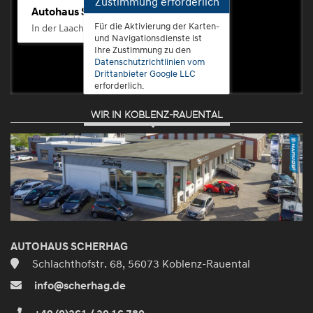
Zustimmung erforderlich
Autohaus Scherhag
Für die Aktivierung der Karten-
In der Laach 76, 56072 Koblenz-Güls
und Navigationsdienste ist
Ihre Zustimmung zu den
Datenschutzrichtlinien vom
Drittanbieter Google LLC
erforderlich.
WIR IN KOBLENZ-RAUENTAL
Zustimmen
und
aktivieren
AUTOHAUS SCHERHAG
Schlachthofstr. 68, 56073 Koblenz-Rauental
info@scherhag.de