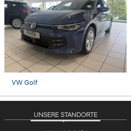
 Golf
Hyun
UNSERE STANDORTE