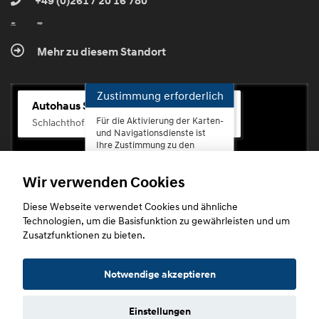
+49 (0)261 / 20 16 780
Mehr zu diesem Standort
Zustimmung erforderlich
Autohaus Scherhag
Für die Aktivierung der Karten-
Schlachthofstr. 68, 56073 Koblenz-Rauental
und Navigationsdienste ist
Ihre Zustimmung zu den
Datenschutzrichtlinien vom
Drittanbieter Google LLC
Wir verwenden Cookies
erforderlich.
Diese Webseite verwendet Cookies und ähnliche
Zustimmen
Technologien, um die Basisfunktion zu gewährleisten und um
und
Zusatzfunktionen zu bieten.
aktivieren
Copyright © 2026. Autohaus Scherhag
Notwendige akzeptieren
Einstellungen