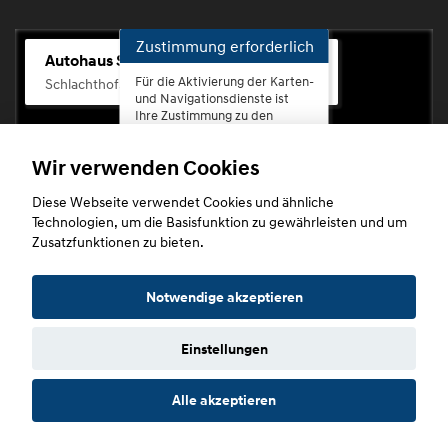
Zustimmung erforderlich
Autohaus Scherhag
Für die Aktivierung der Karten-
Schlachthofstr. 68, 56073 Koblenz-Rauental
und Navigationsdienste ist
Ihre Zustimmung zu den
Datenschutzrichtlinien vom
Drittanbieter Google LLC
Wir verwenden Cookies
erforderlich.
Diese Webseite verwendet Cookies und ähnliche
Zustimmen
Technologien, um die Basisfunktion zu gewährleisten und um
und
Zusatzfunktionen zu bieten.
aktivieren
Copyright © 2026. Autohaus Scherhag
Notwendige akzeptieren
Einstellungen
Startseite
Datenschutz
Impressum
AGB
AGB (Service)
Alle akzeptieren
AGB (Teile)
AGB (Gebrauchtwagen)
Widerruf