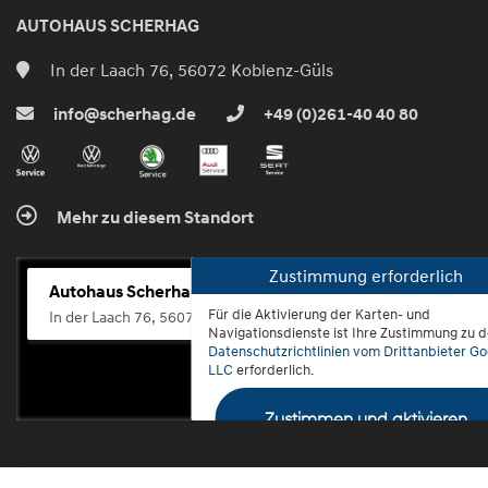
AUTOHAUS SCHERHAG
In der Laach 76, 56072 Koblenz-Güls
info@scherhag.de
+49 (0)261-40 40 80
Mehr zu diesem Standort
Zustimmung erforderlich
Autohaus Scherhag
Für die Aktivierung der Karten- und
In der Laach 76, 56072 Koblenz-Güls
Navigationsdienste ist Ihre Zustimmung zu 
Datenschutzrichtlinien vom Drittanbieter Go
LLC
erforderlich.
Zustimmen und aktivieren