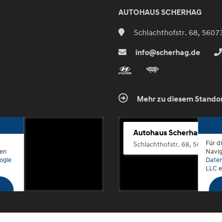
AUTOHAUS SCHERHAG
Schlachthofstr. 68, 5607
info@scherhag.de
Mehr zu diesem Stando
Autohaus Scherhag
Für d
Schlachthofstr. 68, 56073 K
den
Navig
ogle
Daten
LLC
e