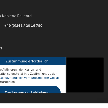
3 Koblenz-Rauental
+49 (0)261 / 20 16 780
rt
Zustimmung erforderlich
ie Aktivierung der Karten- und
oblenz-Rauental
ationsdienste ist Ihre Zustimmung zu den
schutzrichtlinien vom Drittanbieter Google
rforderlich.
Zustimmen und aktivieren