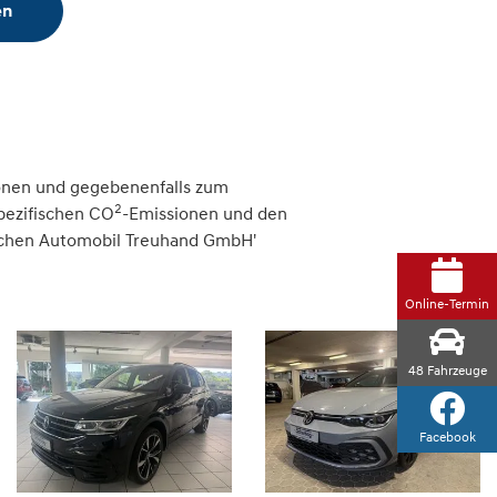
en
onen und gegebenenfalls zum
2
spezifischen CO
-Emissionen und den
tschen Automobil Treuhand GmbH'
Online-Termin
48
Fahrzeuge
Facebook