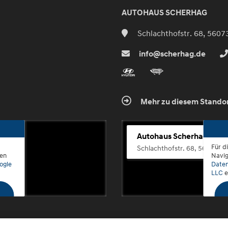
AUTOHAUS SCHERHAG
Schlachthofstr. 68, 5607
info@scherhag.de
Mehr zu diesem Stando
Autohaus Scherhag
Für d
Schlachthofstr. 68, 56073 K
den
Navig
ogle
Daten
LLC
e