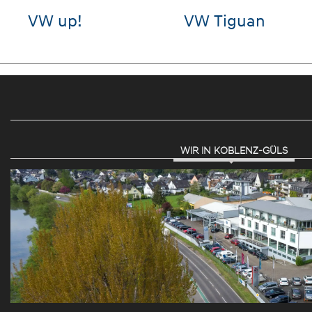
Hyundai
VW Passat
STARIA
Variant
WIR IN KOBLENZ-GÜLS