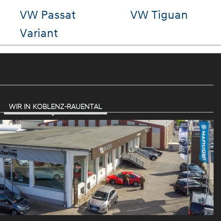
Golf
VW T-Roc
Hy
SA
WIR IN KOBLENZ-RAUENTAL