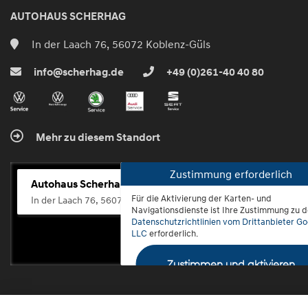
AUTOHAUS SCHERHAG
In der Laach 76, 56072 Koblenz-Güls
info@scherhag.de
+49 (0)261-40 40 80
Mehr zu diesem Standort
Zustimmung erforderlich
Autohaus Scherhag
Für die Aktivierung der Karten- und
In der Laach 76, 56072 Koblenz-Güls
Navigationsdienste ist Ihre Zustimmung zu 
Datenschutzrichtlinien vom Drittanbieter Go
LLC
erforderlich.
Zustimmen und aktivieren