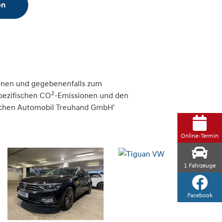
en
onen und gegebenenfalls zum
2
spezifischen CO
-Emissionen und den
tschen Automobil Treuhand GmbH'
Online-Termin
1
Fahrzeuge
Facebook