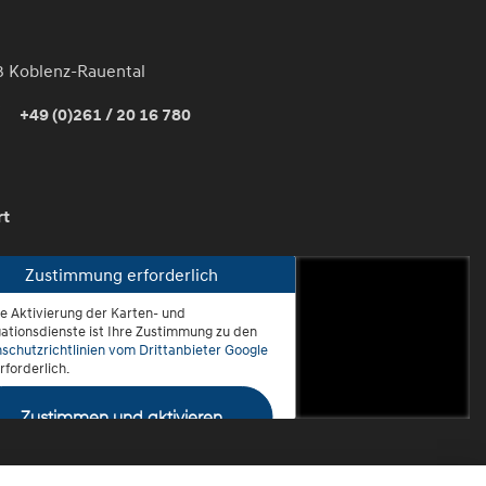
3 Koblenz-Rauental
+49 (0)261 / 20 16 780
rt
Zustimmung erforderlich
ie Aktivierung der Karten- und
oblenz-Rauental
ationsdienste ist Ihre Zustimmung zu den
schutzrichtlinien vom Drittanbieter Google
rforderlich.
Zustimmen und aktivieren