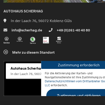
AUTOHAUS SCHERHAG
In der Laach 76, 56072 Koblenz-Güls
info@scherhag.de
+49 (0)261-40 40 80
Mehr zu diesem Standort
Zustimmung erforderlich
Autohaus Scherhag
Für die Aktivierung der Karten- und
In der Laach 76, 56072 Koblenz-Güls
Navigationsdienste ist Ihre Zustimmung zu 
Datenschutzrichtlinien vom Drittanbieter Go
LLC
erforderlich.
Zustimmen und aktivieren