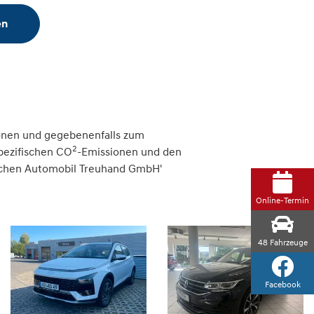
en
onen und gegebenenfalls zum
2
spezifischen CO
-Emissionen und den
tschen Automobil Treuhand GmbH'
Online-Termin
48
Fahrzeuge
Facebook