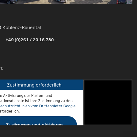
3 Koblenz-Rauental
+49 (0)261 / 20 16 780
rt
Zustimmung erforderlich
ie Aktivierung der Karten- und
oblenz-Rauental
ationsdienste ist Ihre Zustimmung zu den
schutzrichtlinien vom Drittanbieter Google
rforderlich.
Zustimmen und aktivieren