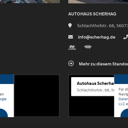
AUTOHAUS SCHERHAG
Schlachthofstr. 68, 5607
info@scherhag.de
Mehr zu diesem Stando
Autohaus Scherhag
Für d
Schlachthofstr. 68, 56073 K
den
Navig
ogle
Daten
LLC
e