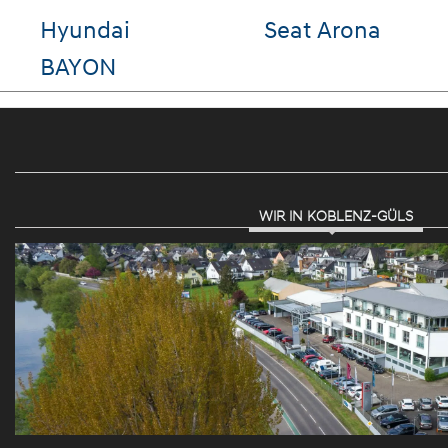
ai
VW ID.3
VW Passa
 FE
Variant
WIR IN KOBLENZ-GÜLS