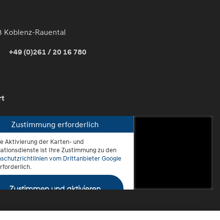
3 Koblenz-Rauental
+49 (0)261 / 20 16 780
rt
Zustimmung erforderlich
ie Aktivierung der Karten- und
oblenz-Rauental
ationsdienste ist Ihre Zustimmung zu den
schutzrichtlinien vom Drittanbieter Google
rforderlich.
Zustimmen und aktivieren