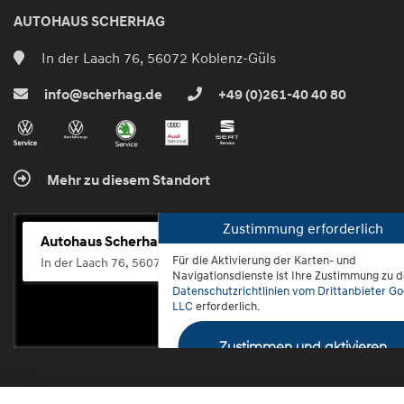
AUTOHAUS SCHERHAG
In der Laach 76, 56072 Koblenz-Güls
info@scherhag.de
+49 (0)261-40 40 80
Mehr zu diesem Standort
Zustimmung erforderlich
Autohaus Scherhag
Für die Aktivierung der Karten- und
In der Laach 76, 56072 Koblenz-Güls
Navigationsdienste ist Ihre Zustimmung zu 
Datenschutzrichtlinien vom Drittanbieter Go
LLC
erforderlich.
Zustimmen und aktivieren