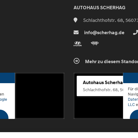
AUTOHAUS SCHERHAG
Schlachthofstr. 68, 5607
info@scherhag.de
Mehr zu diesem Stando
Autohaus Scherhag
Für d
Schlachthofstr. 68, 56073 K
den
Navig
ogle
Daten
LLC
e