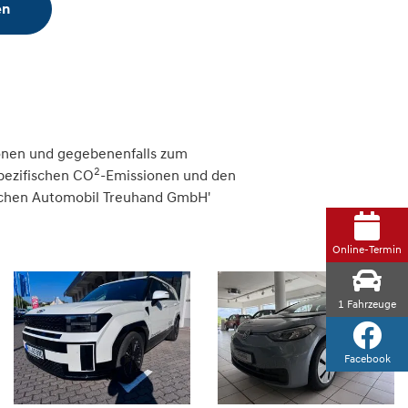
en
onen und gegebenenfalls zum
2
spezifischen CO
-Emissionen und den
tschen Automobil Treuhand GmbH'
Online-Termin
1
Fahrzeuge
Facebook