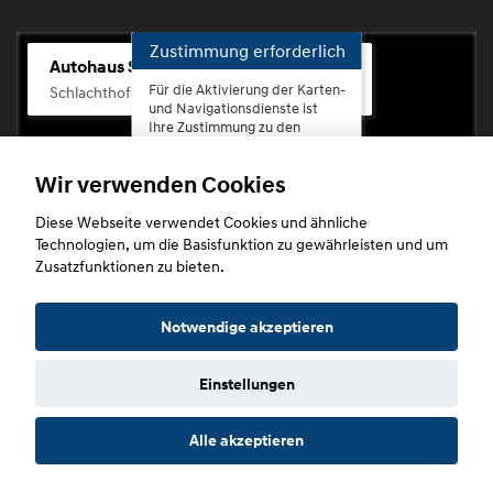
Zustimmung erforderlich
Autohaus Scherhag
Für die Aktivierung der Karten-
Schlachthofstr. 68, 56073 Koblenz-Rauental
und Navigationsdienste ist
Ihre Zustimmung zu den
Datenschutzrichtlinien vom
Drittanbieter Google LLC
Wir verwenden Cookies
erforderlich.
Diese Webseite verwendet Cookies und ähnliche
Zustimmen
Technologien, um die Basisfunktion zu gewährleisten und um
und
Zusatzfunktionen zu bieten.
aktivieren
Copyright © 2026. Autohaus Scherhag
Notwendige akzeptieren
Einstellungen
Startseite
Datenschutz
Impressum
AGB
AGB (Service)
Alle akzeptieren
AGB (Teile)
AGB (Gebrauchtwagen)
Widerruf