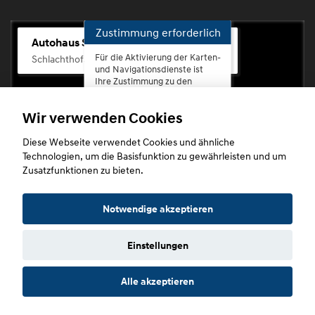
Zustimmung erforderlich
Autohaus Scherhag
Für die Aktivierung der Karten-
Schlachthofstr. 68, 56073 Koblenz-Rauental
und Navigationsdienste ist
Ihre Zustimmung zu den
Datenschutzrichtlinien vom
Drittanbieter Google LLC
Wir verwenden Cookies
erforderlich.
Diese Webseite verwendet Cookies und ähnliche
Zustimmen
Technologien, um die Basisfunktion zu gewährleisten und um
und
Zusatzfunktionen zu bieten.
aktivieren
Copyright © 2026. Autohaus Scherhag
Notwendige akzeptieren
Einstellungen
Startseite
Datenschutz
Impressum
AGB
AGB (Service)
Alle akzeptieren
AGB (Teile)
AGB (Gebrauchtwagen)
Widerruf