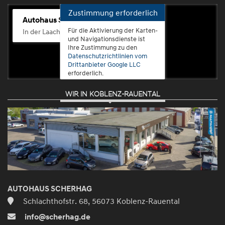
Zustimmung erforderlich
Autohaus Scherhag
Für die Aktivierung der Karten-
In der Laach 76, 56072 Koblenz-Güls
und Navigationsdienste ist
Ihre Zustimmung zu den
Datenschutzrichtlinien vom
Drittanbieter Google LLC
erforderlich.
WIR IN KOBLENZ-RAUENTAL
Zustimmen
und
aktivieren
AUTOHAUS SCHERHAG
Schlachthofstr. 68, 56073 Koblenz-Rauental
info@scherhag.de