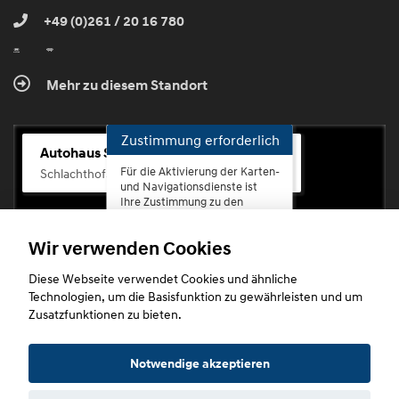
+49 (0)261 / 20 16 780
Mehr zu diesem Standort
Zustimmung erforderlich
Autohaus Scherhag
Für die Aktivierung der Karten-
Schlachthofstr. 68, 56073 Koblenz-Rauental
und Navigationsdienste ist
Ihre Zustimmung zu den
Datenschutzrichtlinien vom
Drittanbieter Google LLC
Wir verwenden Cookies
erforderlich.
Diese Webseite verwendet Cookies und ähnliche
Zustimmen
Technologien, um die Basisfunktion zu gewährleisten und um
und
Zusatzfunktionen zu bieten.
aktivieren
Copyright © 2026. Autohaus Scherhag
Notwendige akzeptieren