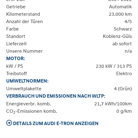
Getriebe
Automatik
Kilometerstand
23.000 km
Anzahl der Türen
4/5
Farbe
Schwarz
Standort
Koblenz-Güls
Lieferzeit
ab sofort
Unsere Nummer
n/a
MOTOR:
kW / PS
230 kW / 313 PS
Treibstoff
Elektro
UMWELTNORMEN:
Umweltplakette
4 (Grün)
VERBRAUCH UND EMISSIONEN NACH WLTP:
Energieverbr. komb.
21,7 kWh/100km
CO
-Emissionen komb.
0 g/km
2
DETAILS ZUM AUDI E-TRON ANZEIGEN