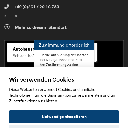
+49 (0)261 / 20 16 780
Mehr zu diesem Standort
Zustimmung erforderlich
Autohaus Scherhag
Für die Aktivierung der Karten-
Schlachthofstr. 68, 56073 Koblenz-Rauental
und Navigationsdienste ist
Ihre Zustimmung zu den
Datenschutzrichtlinien vom
Drittanbieter Google LLC
Wir verwenden Cookies
erforderlich.
Diese Webseite verwendet Cookies und ähnliche
Zustimmen
Technologien, um die Basisfunktion zu gewährleisten und um
und
Zusatzfunktionen zu bieten.
aktivieren
Copyright © 2026. Autohaus Scherhag
Notwendige akzeptieren