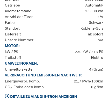
Getriebe
Automatik
Kilometerstand
23.000 km
Anzahl der Türen
4/5
Farbe
Schwarz
Standort
Koblenz-Güls
Lieferzeit
ab sofort
Unsere Nummer
n/a
MOTOR:
kW / PS
230 kW / 313 PS
Treibstoff
Elektro
UMWELTNORMEN:
Umweltplakette
4 (Grün)
VERBRAUCH UND EMISSIONEN NACH WLTP:
Energieverbr. komb.
21,7 kWh/100km
CO
-Emissionen komb.
0 g/km
2
DETAILS ZUM AUDI E-TRON ANZEIGEN