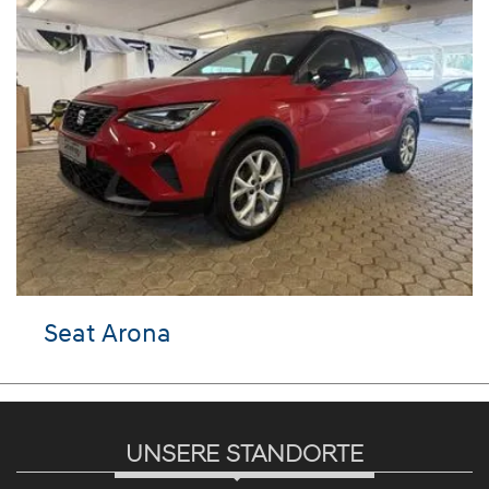
eat Arona
Hyu
UNSERE STANDORTE