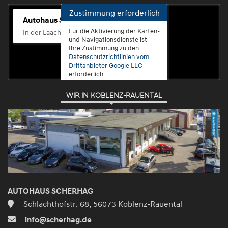
Zustimmung erforderlich
Autohaus Scherhag
Für die Aktivierung der Karten-
In der Laach 76, 56072 Koblenz-Güls
und Navigationsdienste ist
Ihre Zustimmung zu den
Datenschutzrichtlinien vom
Drittanbieter Google LLC
erforderlich.
WIR IN KOBLENZ-RAUENTAL
Zustimmen
und
aktivieren
AUTOHAUS SCHERHAG
Schlachthofstr. 68, 56073 Koblenz-Rauental
info@scherhag.de