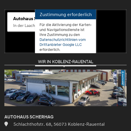
Zustimmung erforderlich
Autohaus Scherhag
Für die Aktivierung der Karten-
In der Laach 76, 56072 Koblenz-Güls
und Navigationsdienste ist
Ihre Zustimmung zu den
Datenschutzrichtlinien vom
Drittanbieter Google LLC
erforderlich.
WIR IN KOBLENZ-RAUENTAL
Zustimmen
und
aktivieren
AUTOHAUS SCHERHAG
Schlachthofstr. 68, 56073 Koblenz-Rauental