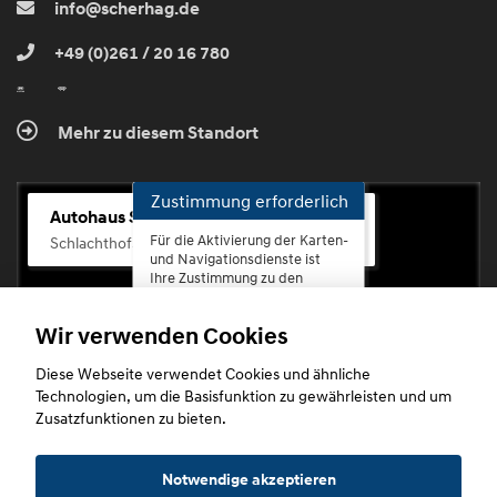
info@scherhag.de
+49 (0)261 / 20 16 780
Mehr zu diesem Standort
Zustimmung erforderlich
Autohaus Scherhag
Für die Aktivierung der Karten-
Schlachthofstr. 68, 56073 Koblenz-Rauental
und Navigationsdienste ist
Ihre Zustimmung zu den
Datenschutzrichtlinien vom
Drittanbieter Google LLC
Wir verwenden Cookies
erforderlich.
Diese Webseite verwendet Cookies und ähnliche
Zustimmen
Technologien, um die Basisfunktion zu gewährleisten und um
und
Zusatzfunktionen zu bieten.
aktivieren
Copyright © 2026. Autohaus Scherhag
Notwendige akzeptieren