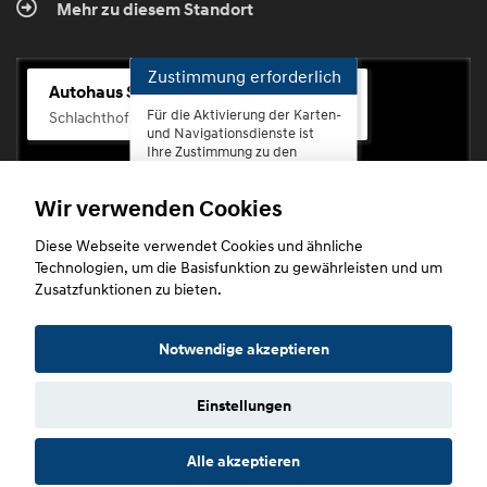
Mehr zu diesem Standort
Zustimmung erforderlich
Autohaus Scherhag
Für die Aktivierung der Karten-
Schlachthofstr. 68, 56073 Koblenz-Rauental
und Navigationsdienste ist
Ihre Zustimmung zu den
Datenschutzrichtlinien vom
Drittanbieter Google LLC
Wir verwenden Cookies
erforderlich.
Diese Webseite verwendet Cookies und ähnliche
Zustimmen
Technologien, um die Basisfunktion zu gewährleisten und um
und
Zusatzfunktionen zu bieten.
aktivieren
Copyright © 2026. Autohaus Scherhag
Notwendige akzeptieren
Einstellungen
Startseite
Datenschutz
Impressum
AGB
AGB (Service)
Alle akzeptieren
AGB (Teile)
AGB (Gebrauchtwagen)
Widerruf