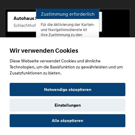
Zustimmung erforderlich
Autohaus Scherhag
Für die Aktivierung der Karten-
Schlachthofstr. 68, 56073 Koblenz-Rauental
und Navigationsdienste ist
Ihre Zustimmung zu den
Datenschutzrichtlinien vom
Drittanbieter Google LLC
Wir verwenden Cookies
erforderlich.
Diese Webseite verwendet Cookies und ähnliche
Zustimmen
Technologien, um die Basisfunktion zu gewährleisten und um
und
Zusatzfunktionen zu bieten.
aktivieren
Copyright © 2026. Autohaus Scherhag
Notwendige akzeptieren
Einstellungen
Startseite
Datenschutz
Impressum
AGB
AGB (Service)
Alle akzeptieren
AGB (Teile)
AGB (Gebrauchtwagen)
Widerruf