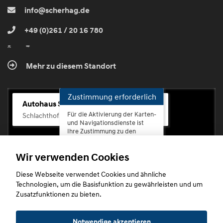
info@scherhag.de
+49 (0)261 / 20 16 780
Mehr zu diesem Standort
Zustimmung erforderlich
Autohaus Scherhag
Für die Aktivierung der Karten-
Schlachthofstr. 68, 56073 Koblenz-Rauental
und Navigationsdienste ist
Ihre Zustimmung zu den
Datenschutzrichtlinien vom
Drittanbieter Google LLC
Wir verwenden Cookies
erforderlich.
Diese Webseite verwendet Cookies und ähnliche
Zustimmen
Technologien, um die Basisfunktion zu gewährleisten und um
und
Zusatzfunktionen zu bieten.
aktivieren
Copyright © 2026. Autohaus Scherhag
Notwendige akzeptieren