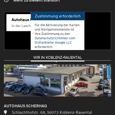
Mehr zu diesem Standort
Zustimmung erforderlich
Autohaus Scherhag
Für die Aktivierung der Karten-
In der Laach 76, 56072 Koblenz-Güls
und Navigationsdienste ist
Ihre Zustimmung zu den
Datenschutzrichtlinien vom
Drittanbieter Google LLC
erforderlich.
WIR IN KOBLENZ-RAUENTAL
Zustimmen
und
aktivieren
AUTOHAUS SCHERHAG
Schlachthofstr. 68, 56073 Koblenz-Rauental