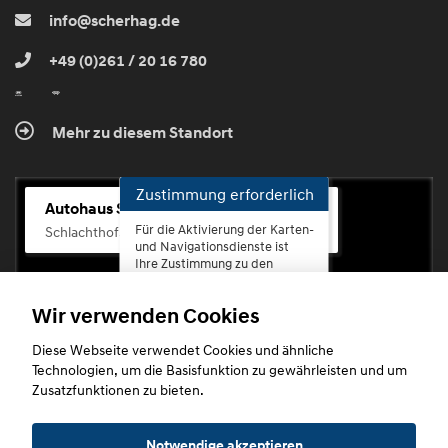
info@scherhag.de
+49 (0)261 / 20 16 780
Mehr zu diesem Standort
Zustimmung erforderlich
Autohaus Scherhag
Für die Aktivierung der Karten-
Schlachthofstr. 68, 56073 Koblenz-Rauental
und Navigationsdienste ist
Ihre Zustimmung zu den
Datenschutzrichtlinien vom
Drittanbieter Google LLC
Wir verwenden Cookies
erforderlich.
Diese Webseite verwendet Cookies und ähnliche
Zustimmen
Technologien, um die Basisfunktion zu gewährleisten und um
und
Zusatzfunktionen zu bieten.
aktivieren
Copyright © 2026. Autohaus Scherhag
Notwendige akzeptieren