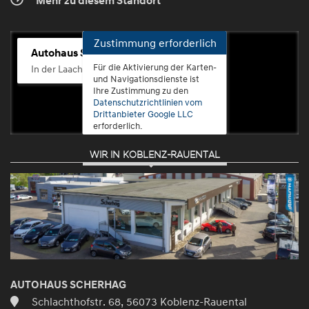
Mehr zu diesem Standort
Zustimmung erforderlich
Autohaus Scherhag
Für die Aktivierung der Karten-
In der Laach 76, 56072 Koblenz-Güls
und Navigationsdienste ist
Ihre Zustimmung zu den
Datenschutzrichtlinien vom
Drittanbieter Google LLC
erforderlich.
WIR IN KOBLENZ-RAUENTAL
Zustimmen
und
aktivieren
AUTOHAUS SCHERHAG
Schlachthofstr. 68, 56073 Koblenz-Rauental