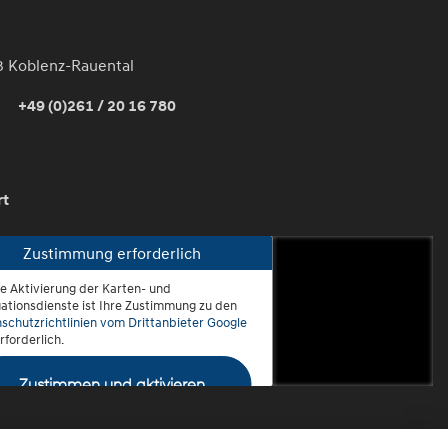
3 Koblenz-Rauental
+49 (0)261 / 20 16 780
rt
Zustimmung erforderlich
ie Aktivierung der Karten- und
oblenz-Rauental
ationsdienste ist Ihre Zustimmung zu den
schutzrichtlinien vom Drittanbieter Google
rforderlich.
Zustimmen und aktivieren