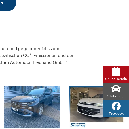
en
onen und gegebenenfalls zum
2
spezifischen CO
-Emissionen und den
tschen Automobil Treuhand GmbH'
Online-Termin
1
Fahrzeuge
Facebook