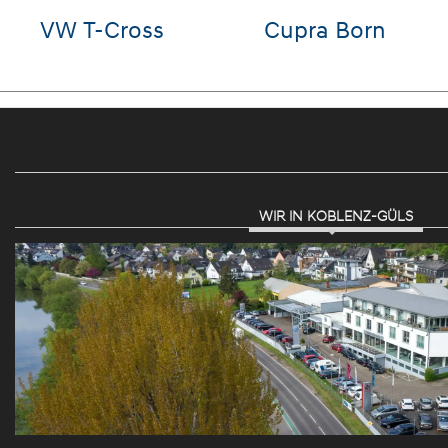
 T-Cross
Cupra Born
VW
WIR IN KOBLENZ-GÜLS