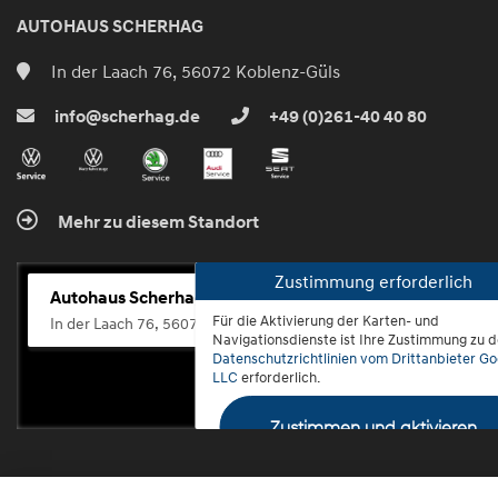
AUTOHAUS SCHERHAG
In der Laach 76, 56072 Koblenz-Güls
info@scherhag.de
+49 (0)261-40 40 80
Mehr zu diesem Standort
Zustimmung erforderlich
Autohaus Scherhag
Für die Aktivierung der Karten- und
In der Laach 76, 56072 Koblenz-Güls
Navigationsdienste ist Ihre Zustimmung zu 
Datenschutzrichtlinien vom Drittanbieter Go
LLC
erforderlich.
Zustimmen und aktivieren