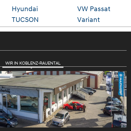
undai
VW Passat
VW Go
CSON
Variant
WIR IN KOBLENZ-RAUENTAL