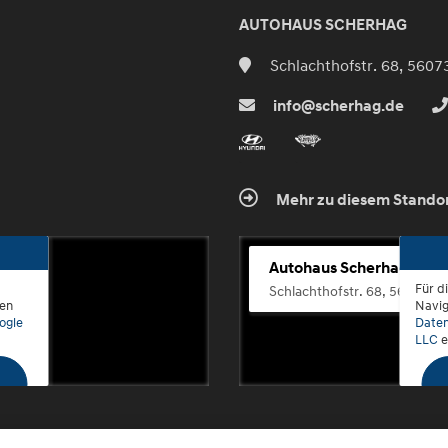
AUTOHAUS SCHERHAG
Schlachthofstr. 68, 5607
info@scherhag.de
Mehr zu diesem Stando
Autohaus Scherhag
Für d
Schlachthofstr. 68, 56073 K
den
Navig
ogle
Daten
LLC
e