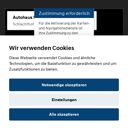
Zustimmung erforderlich
Autohaus Scherhag
Für die Aktivierung der Karten-
Schlachthofstr. 68, 56073 Koblenz-Rauental
und Navigationsdienste ist
Ihre Zustimmung zu den
Datenschutzrichtlinien vom
Drittanbieter Google LLC
Wir verwenden Cookies
erforderlich.
Diese Webseite verwendet Cookies und ähnliche
Zustimmen
Technologien, um die Basisfunktion zu gewährleisten und um
und
Zusatzfunktionen zu bieten.
aktivieren
Copyright © 2026. Autohaus Scherhag
Notwendige akzeptieren
Einstellungen
Startseite
Datenschutz
Impressum
AGB
AGB (Service)
Alle akzeptieren
AGB (Teile)
AGB (Gebrauchtwagen)
Widerruf