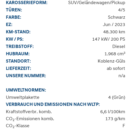
SUV/Geländewagen/Pickup
KAROSSERIEFORM:
4/5
TÜREN:
Schwarz
FARBE:
Jun / 2023
EZ:
48.300 km
KM-STAND:
147 kW/ 200 PS
KW / PS:
Diesel
TREIBSTOFF:
1.968 cm³
HUBRAUM:
Koblenz-Güls
STANDORT:
ab sofort
LIEFERZEIT:
n/a
UNSERE NUMMER:
UMWELTNORMEN:
Umweltplakette
4 (Grün)
VERBRAUCH UND EMISSIONEN NACH WLTP:
Kraftstoffverbr. komb.
6,6 l/100km
CO
-Emissionen komb.
173 g/km
2
CO
-Klasse
F
2