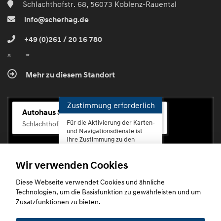
Schlachthofstr. 68, 56073 Koblenz-Rauental
info@scherhag.de
+49 (0)261 / 20 16 780
Mehr zu diesem Standort
Zustimmung erforderlich
Autohaus Scherhag
Für die Aktivierung der Karten-
Schlachthofstr. 68, 56073 Koblenz-Rauental
und Navigationsdienste ist
Ihre Zustimmung zu den
Datenschutzrichtlinien vom
Drittanbieter Google LLC
Wir verwenden Cookies
erforderlich.
Diese Webseite verwendet Cookies und ähnliche
Zustimmen
Technologien, um die Basisfunktion zu gewährleisten und um
und
Zusatzfunktionen zu bieten.
aktivieren