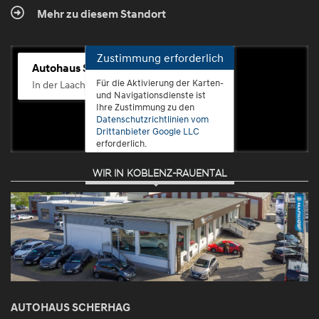
Mehr zu diesem Standort
Zustimmung erforderlich
Autohaus Scherhag
Für die Aktivierung der Karten-
In der Laach 76, 56072 Koblenz-Güls
und Navigationsdienste ist
Ihre Zustimmung zu den
Datenschutzrichtlinien vom
Drittanbieter Google LLC
erforderlich.
WIR IN KOBLENZ-RAUENTAL
Zustimmen
und
aktivieren
AUTOHAUS SCHERHAG