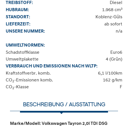
Diesel
TREIBSTOFF:
1.968 cm³
HUBRAUM:
Koblenz-Güls
STANDORT:
ab sofort
LIEFERZEIT:
n/a
UNSERE NUMMER:
UMWELTNORMEN:
Schadstoffklasse
Euro6
Umweltplakette
4 (Grün)
VERBRAUCH UND EMISSIONEN NACH WLTP:
Kraftstoffverbr. komb.
6,1 l/100km
CO
-Emissionen komb.
162 g/km
2
CO
-Klasse
F
2
BESCHREIBUNG / AUSSTATTUNG
Marke/Modell: Volkswagen Tayron 2,0l TDI DSG