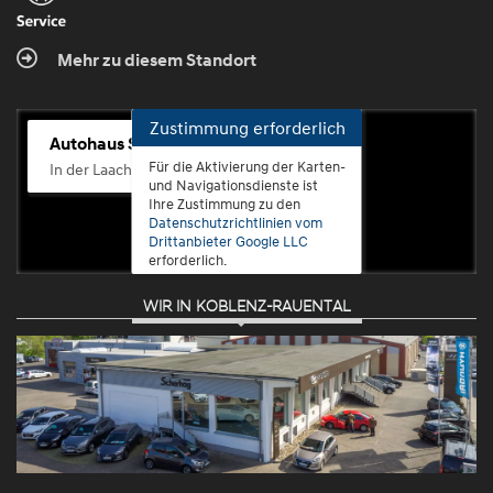
Mehr zu diesem Standort
Zustimmung erforderlich
Autohaus Scherhag
Für die Aktivierung der Karten-
In der Laach 76, 56072 Koblenz-Güls
und Navigationsdienste ist
Ihre Zustimmung zu den
Datenschutzrichtlinien vom
Drittanbieter Google LLC
erforderlich.
WIR IN KOBLENZ-RAUENTAL
Zustimmen
und
aktivieren