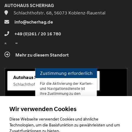
AUTOHAUS SCHERHAG
Schlachthofstr. 68, 56073 Koblenz-Rauental
info@scherhag.de
+49 (0)261 / 20 16 780
Mehr zu diesem Standort
Zustimmung erforderlich
Autohaus Scherhag
Für die Aktivierung der Karten-
Schlachthofstr. 68, 56073 Koblenz-Rauental
und Navigationsdienste ist
Ihre Zustimmung zu den
Datenschutzrichtlinien vom
Drittanbieter Google LLC
Wir verwenden Cookies
erforderlich.
Diese Webseite verwendet Cookies und ähnliche
Zustimmen
Technologien, um die Basisfunktion zu gewährleisten und um
und
Zusatzfunktionen zu bieten.