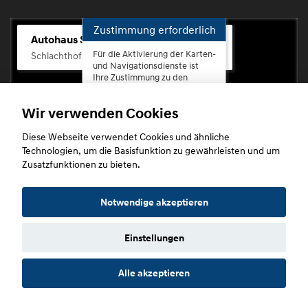
Zustimmung erforderlich
Autohaus Scherhag
Für die Aktivierung der Karten-
Schlachthofstr. 68, 56073 Koblenz-Rauental
und Navigationsdienste ist
Ihre Zustimmung zu den
Datenschutzrichtlinien vom
Drittanbieter Google LLC
Wir verwenden Cookies
erforderlich.
Diese Webseite verwendet Cookies und ähnliche
Zustimmen
Technologien, um die Basisfunktion zu gewährleisten und um
und
Zusatzfunktionen zu bieten.
aktivieren
Copyright © 2026. Autohaus Scherhag
Notwendige akzeptieren
Einstellungen
Startseite
Datenschutz
Impressum
AGB
AGB (Service)
Alle akzeptieren
AGB (Teile)
AGB (Gebrauchtwagen)
Widerruf