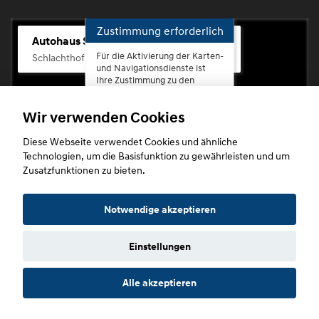
Zustimmung erforderlich
Autohaus Scherhag
Für die Aktivierung der Karten-
Schlachthofstr. 68, 56073 Koblenz-Rauental
und Navigationsdienste ist
Ihre Zustimmung zu den
Datenschutzrichtlinien vom
Drittanbieter Google LLC
Wir verwenden Cookies
erforderlich.
Diese Webseite verwendet Cookies und ähnliche
Zustimmen
Technologien, um die Basisfunktion zu gewährleisten und um
und
Zusatzfunktionen zu bieten.
aktivieren
Copyright © 2026. Autohaus Scherhag
Notwendige akzeptieren
Einstellungen
Startseite
Datenschutz
Impressum
AGB
AGB (Service)
Alle akzeptieren
AGB (Teile)
AGB (Gebrauchtwagen)
Widerruf