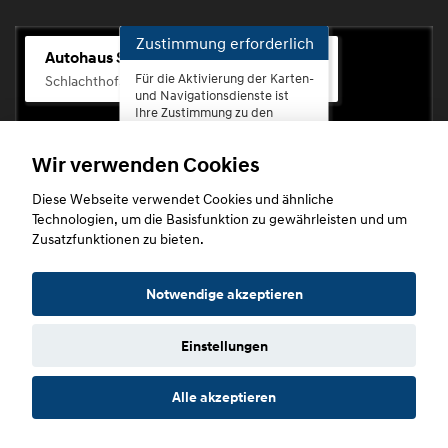
Zustimmung erforderlich
Autohaus Scherhag
Für die Aktivierung der Karten-
Schlachthofstr. 68, 56073 Koblenz-Rauental
und Navigationsdienste ist
Ihre Zustimmung zu den
Datenschutzrichtlinien vom
Drittanbieter Google LLC
Wir verwenden Cookies
erforderlich.
Diese Webseite verwendet Cookies und ähnliche
Zustimmen
Technologien, um die Basisfunktion zu gewährleisten und um
und
Zusatzfunktionen zu bieten.
aktivieren
Copyright © 2026. Autohaus Scherhag
Notwendige akzeptieren
Einstellungen
Startseite
Datenschutz
Impressum
AGB
AGB (Service)
Alle akzeptieren
AGB (Teile)
AGB (Gebrauchtwagen)
Widerruf