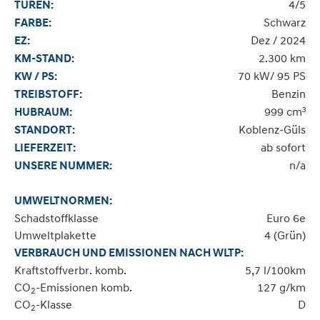
4/5
TÜREN:
Schwarz
FARBE:
Dez / 2024
EZ:
2.300 km
KM-STAND:
70 kW/ 95 PS
KW / PS:
Benzin
TREIBSTOFF:
999 cm³
HUBRAUM:
Koblenz-Güls
STANDORT:
ab sofort
LIEFERZEIT:
n/a
UNSERE NUMMER:
UMWELTNORMEN:
Schadstoffklasse
Euro 6e
Umweltplakette
4 (Grün)
VERBRAUCH UND EMISSIONEN NACH WLTP:
Kraftstoffverbr. komb.
5,7 l/100km
CO
-Emissionen komb.
127 g/km
2
CO
-Klasse
D
2