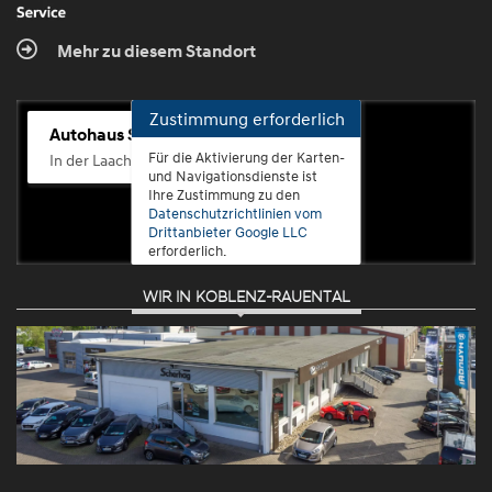
Mehr zu diesem Standort
Zustimmung erforderlich
Autohaus Scherhag
Für die Aktivierung der Karten-
In der Laach 76, 56072 Koblenz-Güls
und Navigationsdienste ist
Ihre Zustimmung zu den
Datenschutzrichtlinien vom
Drittanbieter Google LLC
erforderlich.
WIR IN KOBLENZ-RAUENTAL
Zustimmen
und
aktivieren