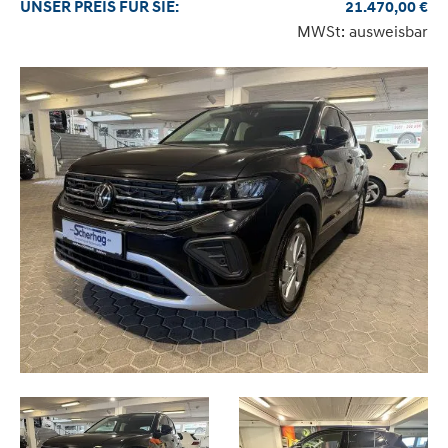
UNSER
PREIS
FÜR SIE
:
21.470,00
€
MWSt: ausweisbar