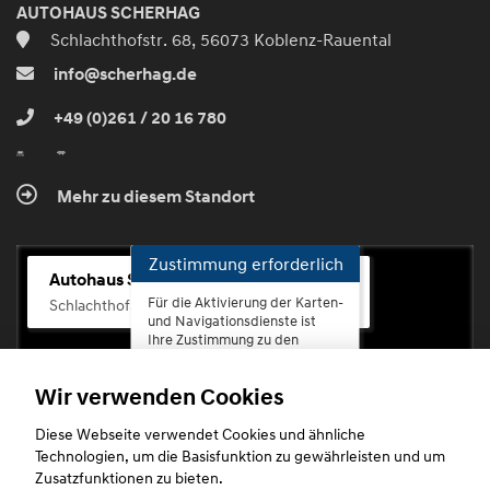
AUTOHAUS SCHERHAG
Schlachthofstr. 68, 56073 Koblenz-Rauental
info@scherhag.de
+49 (0)261 / 20 16 780
Mehr zu diesem Standort
Zustimmung erforderlich
Autohaus Scherhag
Für die Aktivierung der Karten-
Schlachthofstr. 68, 56073 Koblenz-Rauental
und Navigationsdienste ist
Ihre Zustimmung zu den
Datenschutzrichtlinien vom
Drittanbieter Google LLC
Wir verwenden Cookies
erforderlich.
Diese Webseite verwendet Cookies und ähnliche
Zustimmen
Technologien, um die Basisfunktion zu gewährleisten und um
und
Zusatzfunktionen zu bieten.