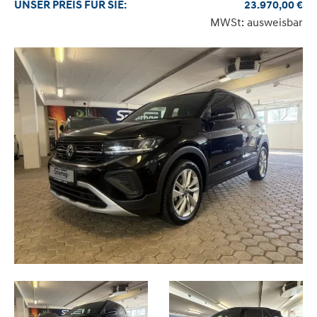
UNSER
PREIS
FÜR SIE
:
23.970,00
€
MWSt: ausweisbar