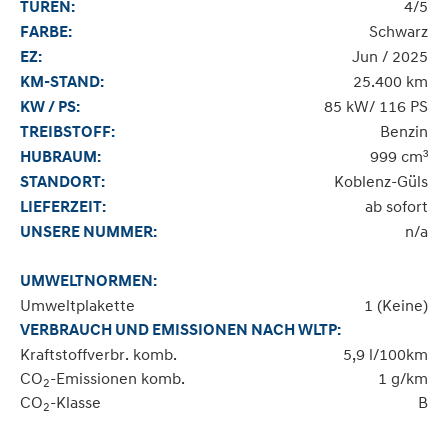
4/5
TÜREN:
Schwarz
FARBE:
Jun / 2025
EZ:
25.400 km
KM-STAND:
85 kW/ 116 PS
KW / PS:
Benzin
TREIBSTOFF:
999 cm³
HUBRAUM:
Koblenz-Güls
STANDORT:
ab sofort
LIEFERZEIT:
n/a
UNSERE NUMMER:
UMWELTNORMEN:
Umweltplakette
1 (Keine)
VERBRAUCH UND EMISSIONEN NACH WLTP:
Kraftstoffverbr. komb.
5,9 l/100km
CO
-Emissionen komb.
1 g/km
2
CO
-Klasse
B
2