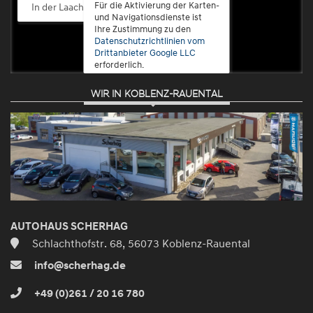
Für die Aktivierung der Karten-
In der Laach 76, 56072 Koblenz-Güls
und Navigationsdienste ist
Ihre Zustimmung zu den
Datenschutzrichtlinien vom
Drittanbieter Google LLC
erforderlich.
WIR IN KOBLENZ-RAUENTAL
Zustimmen
und
aktivieren
AUTOHAUS SCHERHAG
Schlachthofstr. 68, 56073 Koblenz-Rauental
info@scherhag.de
+49 (0)261 / 20 16 780