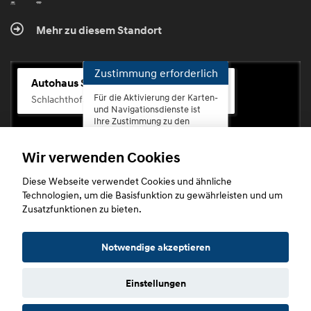
Mehr zu diesem Standort
Zustimmung erforderlich
Autohaus Scherhag
Für die Aktivierung der Karten-
Schlachthofstr. 68, 56073 Koblenz-Rauental
und Navigationsdienste ist
Ihre Zustimmung zu den
Datenschutzrichtlinien vom
Drittanbieter Google LLC
Wir verwenden Cookies
erforderlich.
Diese Webseite verwendet Cookies und ähnliche
Zustimmen
Technologien, um die Basisfunktion zu gewährleisten und um
und
Zusatzfunktionen zu bieten.
aktivieren
Copyright © 2026. Autohaus Scherhag
Notwendige akzeptieren
Einstellungen