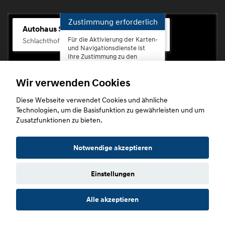
Zustimmung erforderlich
Autohaus Scherhag
Für die Aktivierung der Karten-
Schlachthofstr. 68, 56073 Koblenz-Rauental
und Navigationsdienste ist
Ihre Zustimmung zu den
Datenschutzrichtlinien vom
Drittanbieter Google LLC
Wir verwenden Cookies
erforderlich.
Diese Webseite verwendet Cookies und ähnliche
Zustimmen
Technologien, um die Basisfunktion zu gewährleisten und um
und
Zusatzfunktionen zu bieten.
aktivieren
Copyright © 2026. Autohaus Scherhag
Notwendige akzeptieren
Einstellungen
Startseite
Datenschutz
Impressum
AGB
AGB (Service)
Alle akzeptieren
AGB (Teile)
AGB (Gebrauchtwagen)
Widerruf