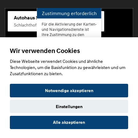
Zustimmung erforderlich
Autohaus Scherhag
Für die Aktivierung der Karten-
Schlachthofstr. 68, 56073 Koblenz-Rauental
und Navigationsdienste ist
Ihre Zustimmung zu den
Datenschutzrichtlinien vom
Drittanbieter Google LLC
Wir verwenden Cookies
erforderlich.
Diese Webseite verwendet Cookies und ähnliche
Zustimmen
Technologien, um die Basisfunktion zu gewährleisten und um
und
Zusatzfunktionen zu bieten.
aktivieren
Copyright © 2026. Autohaus Scherhag
Notwendige akzeptieren
Einstellungen
Startseite
Datenschutz
Impressum
AGB
AGB (Service)
Alle akzeptieren
AGB (Teile)
AGB (Gebrauchtwagen)
Widerruf