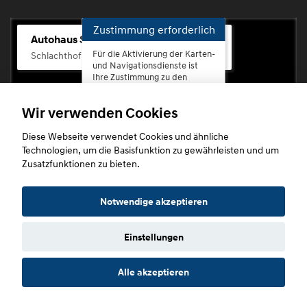
Zustimmung erforderlich
Autohaus Scherhag
Für die Aktivierung der Karten-
Schlachthofstr. 68, 56073 Koblenz-Rauental
und Navigationsdienste ist
Ihre Zustimmung zu den
Datenschutzrichtlinien vom
Drittanbieter Google LLC
Wir verwenden Cookies
erforderlich.
Diese Webseite verwendet Cookies und ähnliche
Zustimmen
Technologien, um die Basisfunktion zu gewährleisten und um
und
Zusatzfunktionen zu bieten.
aktivieren
Copyright © 2026. Autohaus Scherhag
Notwendige akzeptieren
Einstellungen
Startseite
Datenschutz
Impressum
AGB
AGB (Service)
Alle akzeptieren
AGB (Teile)
AGB (Gebrauchtwagen)
Widerruf