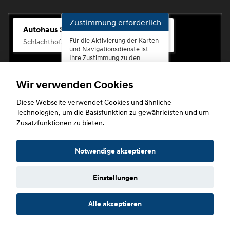
Zustimmung erforderlich
Autohaus Scherhag
Für die Aktivierung der Karten-
Schlachthofstr. 68, 56073 Koblenz-Rauental
und Navigationsdienste ist
Ihre Zustimmung zu den
Datenschutzrichtlinien vom
Drittanbieter Google LLC
Wir verwenden Cookies
erforderlich.
Diese Webseite verwendet Cookies und ähnliche
Zustimmen
Technologien, um die Basisfunktion zu gewährleisten und um
und
Zusatzfunktionen zu bieten.
aktivieren
Copyright © 2026. Autohaus Scherhag
Notwendige akzeptieren
Einstellungen
Startseite
Datenschutz
Impressum
AGB
AGB (Service)
Alle akzeptieren
AGB (Teile)
AGB (Gebrauchtwagen)
Widerruf