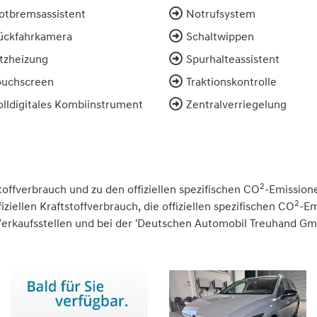
otbremsassistent
Notrufsystem
ückfahrkamera
Schaltwippen
itzheizung
Spurhalteassistent
ouchscreen
Traktionskontrolle
olldigitales Kombiinstrument
Zentralverriegelung
2
toffverbrauch und zu den offiziellen spezifischen CO
-Emission
2
iellen Kraftstoffverbrauch, die offiziellen spezifischen CO
-Em
rkaufsstellen und bei der 'Deutschen Automobil Treuhand GmbH'