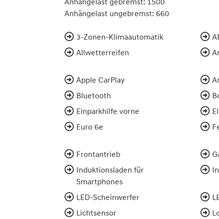
Anhängelast gebremst: 1500
Anhängelast ungebremst: 660
3-Zonen-Klimaautomatik
A
Allwetterreifen
A
Apple CarPlay
A
Bluetooth
B
Einparkhilfe vorne
E
Euro 6e
Fe
Frontantrieb
G
Induktionsladen für
I
Smartphones
LED-Scheinwerfer
L
Lichtsensor
L