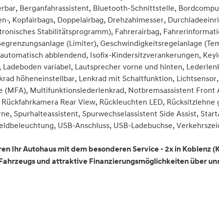
erbar, Berganfahrassistent, Bluetooth-Schnittstelle, Bordcomput
en-, Kopfairbags, Doppelairbag, Drehzahlmesser, Durchladeeinr
tronisches Stabilitätsprogramm), Fahrerairbag, Fahrerinformatio
-Begrenzungsanlage (Limiter), Geschwindigkeitsregelanlage (T
 automatisch abblendend, Isofix-Kindersitzverankerungen, Keyle
Ladeboden variabel, Lautsprecher vorne und hinten, Lederlenk
rad höheneinstellbar, Lenkrad mit Schaltfunktion, Lichtsensor
 (MFA), Multifunktionslederlenkrad, Notbremsassistent Front A
, Rückfahrkamera Rear View, Rückleuchten LED, Rücksitzlehne 
orne, Spurhalteassistent, Spurwechselassistent Side Assist, Star
Umfeldbeleuchtung, USB-Anschluss, USB-Ladebuchse, Verkehrsze
en Ihr Autohaus mit dem besonderen Service - 2x in Koblenz (
 Fahrzeugs und attraktive Finanzierungsmöglichkeiten über u