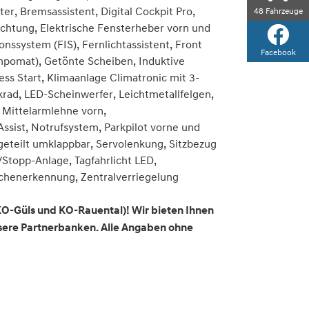
er, Bremsassistent, Digital Cockpit Pro,
48
Fahrzeuge
ichtung, Elektrische Fensterheber vorn und
nssystem (FIS), Fernlichtassistent, Front
Facebook
empomat), Getönte Scheiben, Induktive
ss Start, Klimaanlage Climatronic mit 3-
rad, LED-Scheinwerfer, Leichtmetallfelgen,
, Mittelarmlehne vorn,
ssist, Notrufsystem, Parkpilot vorne und
geteilt umklappbar, Servolenkung, Sitzbezug
t/Stopp-Anlage, Tagfahrlicht LED,
ichenerkennung, Zentralverriegelung
KO-Güls und KO-Rauental)! Wir bieten Ihnen
nsere Partnerbanken. Alle Angaben ohne