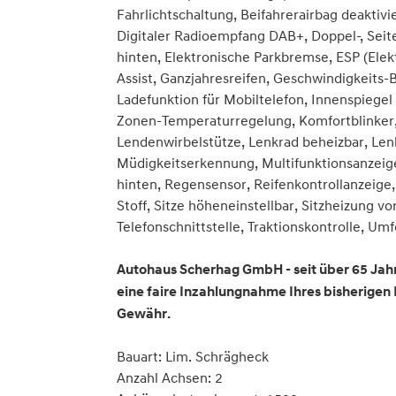
Fahrlichtschaltung, Beifahrerairbag deaktivi
Digitaler Radioempfang DAB+, Doppel-, Seit
hinten, Elektronische Parkbremse, ESP (Elek
Assist, Ganzjahresreifen, Geschwindigkeits
Ladefunktion für Mobiltelefon, Innenspiegel
Zonen-Temperaturregelung, Komfortblinker, 
Lendenwirbelstütze, Lenkrad beheizbar, Lenk
Müdigkeitserkennung, Multifunktionsanzeige
hinten, Regensensor, Reifenkontrollanzeige
Stoff, Sitze höheneinstellbar, Sitzheizung v
Telefonschnittstelle, Traktionskontrolle, 
Autohaus Scherhag GmbH - seit über 65 Jahr
eine faire Inzahlungnahme Ihres bisherigen
Gewähr.
Bauart: Lim. Schrägheck
Anzahl Achsen: 2