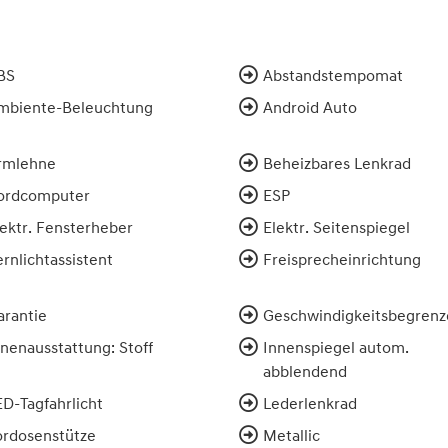
BS
Abstandstempomat
mbiente-Beleuchtung
Android Auto
rmlehne
Beheizbares Lenkrad
ordcomputer
ESP
lektr. Fensterheber
Elektr. Seitenspiegel
rnlichtassistent
Freisprecheinrichtung
arantie
Geschwindigkeitsbegrenz
nnenausstattung: Stoff
Innenspiegel autom.
abblendend
ED-Tagfahrlicht
Lederlenkrad
ordosenstütze
Metallic