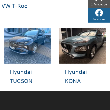
VW T-Roc
1
Fahrzeuge
Facebook
6
VW T-Roc
VW Go