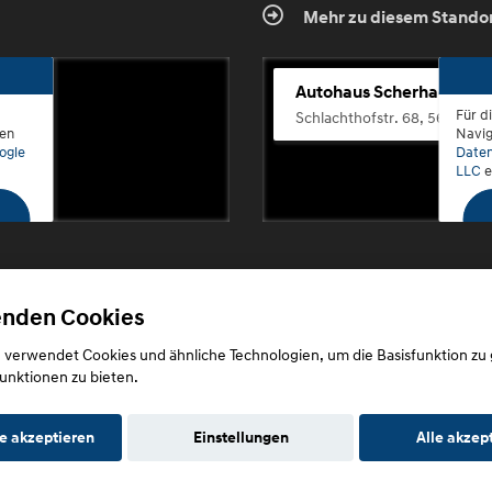
Mehr zu diesem Stando
Autohaus Scherhag
Für d
Schlachthofstr. 68, 56073 K
den
Navig
ogle
Daten
LLC
e
enden Cookies
Copyright © 2026. Autohaus Scherhag
 verwendet Cookies und ähnliche Technologien, um die Basisfunktion zu
unktionen zu bieten.
e akzeptieren
Einstellungen
Alle akzep
utz
Impressum
AGB
AGB (Service)
AGB (Teile)
AGB (Gebrau