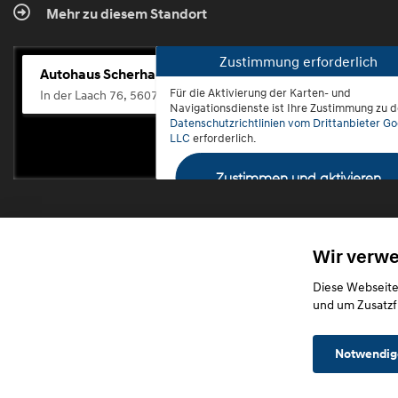
Mehr zu diesem Standort
Zustimmung erforderlich
Autohaus Scherhag
Für die Aktivierung der Karten- und
In der Laach 76, 56072 Koblenz-Güls
Navigationsdienste ist Ihre Zustimmung zu 
Datenschutzrichtlinien vom Drittanbieter Go
LLC
erforderlich.
Zustimmen und aktivieren
Wir verw
Diese Webseite
und um Zusatzf
Notwendig
Startseite
Datensch