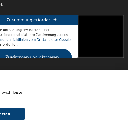
rt
Zustimmung erforderlich
ie Aktivierung der Karten- und
oblenz-Rauental
ationsdienste ist Ihre Zustimmung zu den
schutzrichtlinien vom Drittanbieter Google
rforderlich.
Zustimmen und aktivieren
 gewährleisten
tieren
chtwagen)
Widerruf