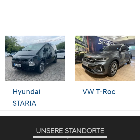
ndai
Hyundai
Audi A
CSON
KONA
UNSERE STANDORTE