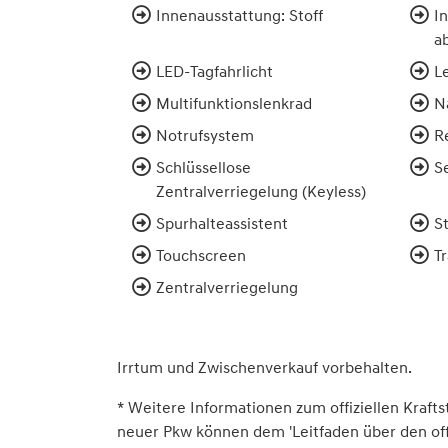
Innenausstattung: Stoff
I
a
LED-Tagfahrlicht
L
Multifunktionslenkrad
N
Notrufsystem
R
Schlüssellose
S
Zentralverriegelung (Keyless)
Spurhalteassistent
S
Touchscreen
Tr
Zentralverriegelung
Irrtum und Zwischenverkauf vorbehalten.
* Weitere Informationen zum offiziellen Krafts
neuer Pkw können dem 'Leitfaden über den offiz