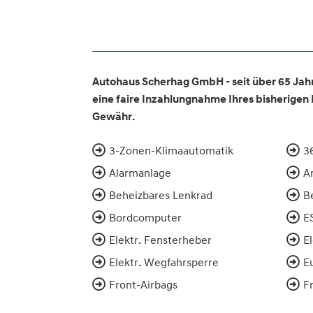
Autohaus Scherhag GmbH - seit über 65 Jahr
eine faire Inzahlungnahme Ihres bisherigen
Gewähr.
3-Zonen-Klimaautomatik
3
Alarmanlage
A
Beheizbares Lenkrad
B
Bordcomputer
E
Elektr. Fensterheber
E
Elektr. Wegfahrsperre
E
Front-Airbags
F