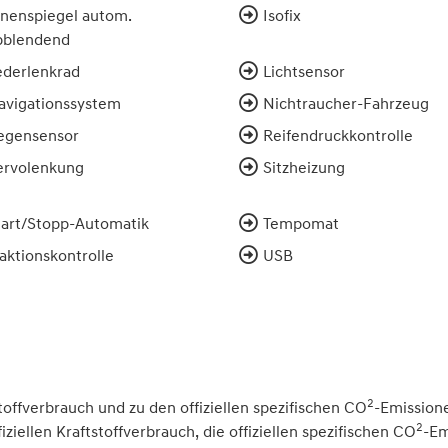
nnenspiegel autom.
Isofix
bblendend
ederlenkrad
Lichtsensor
avigationssystem
Nichtraucher-Fahrzeug
egensensor
Reifendruckkontrolle
ervolenkung
Sitzheizung
tart/Stopp-Automatik
Tempomat
aktionskontrolle
USB
2
toffverbrauch und zu den offiziellen spezifischen CO
-Emission
2
iellen Kraftstoffverbrauch, die offiziellen spezifischen CO
-Em