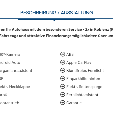
BESCHREIBUNG / AUSSTATTUNG
en Ihr Autohaus mit dem besonderen Service - 2x in Koblenz (
 Fahrzeugs und attraktive Finanzierungsmöglichkeiten über u
60°-Kamera
ABS
ndroid Auto
Apple CarPlay
erganfahrassistent
Blendfreies Fernlicht
SP
Einparkhilfe hinten
lektr. Heckklappe
Elektr. Seitenspiegel
uro6
Fernlichtassistent
rontantrieb
Garantie