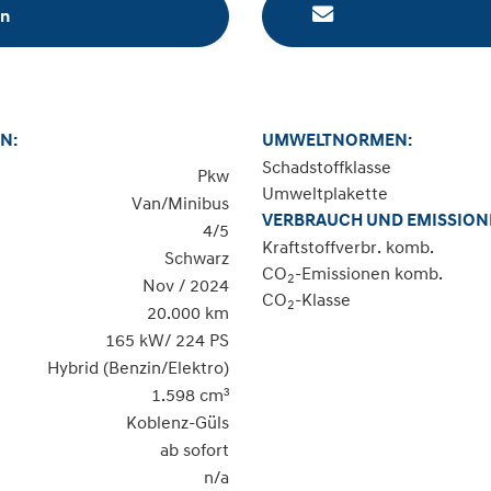
en
N:
UMWELTNORMEN:
Schadstoffklasse
Pkw
Umweltplakette
Van/Minibus
VERBRAUCH UND EMISSION
4/5
Kraftstoffverbr. komb.
Schwarz
CO
-Emissionen komb.
2
Nov / 2024
CO
-Klasse
2
20.000 km
165 kW/ 224 PS
Hybrid (Benzin/Elektro)
1.598 cm³
Koblenz-Güls
ab sofort
n/a