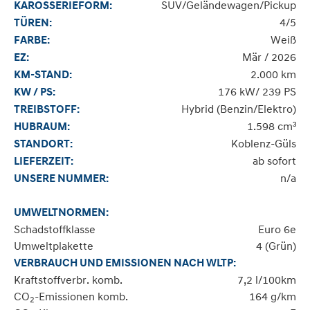
SUV/Geländewagen/Pickup
KAROSSERIEFORM:
4/5
TÜREN:
Weiß
FARBE:
Mär / 2026
EZ:
2.000 km
KM-STAND:
176 kW/ 239 PS
KW / PS:
Hybrid (Benzin/Elektro)
TREIBSTOFF:
1.598 cm³
HUBRAUM:
Koblenz-Güls
STANDORT:
ab sofort
LIEFERZEIT:
n/a
UNSERE NUMMER:
UMWELTNORMEN:
Schadstoffklasse
Euro 6e
Umweltplakette
4 (Grün)
VERBRAUCH UND EMISSIONEN NACH WLTP:
Kraftstoffverbr. komb.
7,2 l/100km
CO
-Emissionen komb.
164 g/km
2