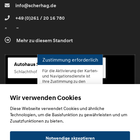
info@scherhag.de
+49 (0)261 / 20 16 780
Mehr zu diesem Standort
Zustimmung erforderlich
Autohaus Scherhag
Für die Aktivierung der Karten-
Schlachthofstr. 68, 56073 Koblenz-Rauental
und Navigationsdienste ist
Ihre Zustimmung zu den
Datenschutzrichtlinien vom
Drittanbieter Google LLC
Wir verwenden Cookies
erforderlich.
Diese Webseite verwendet Cookies und ähnliche
Zustimmen
Technologien, um die Basisfunktion zu gewährleisten und um
und
Zusatzfunktionen zu bieten.
aktivieren
Copyright © 2026. Autohaus Scherhag
Notwendige akzeptieren