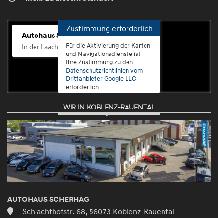
Zustimmung erforderlich
Autohaus Scherhag
Für die Aktivierung der Karten-
In der Laach 76, 56072 Koblenz-Güls
und Navigationsdienste ist
Ihre Zustimmung zu den
Datenschutzrichtlinien vom
Drittanbieter Google LLC
erforderlich.
WIR IN KOBLENZ-RAUENTAL
Zustimmen
und
aktivieren
AUTOHAUS SCHERHAG
Schlachthofstr. 68, 56073 Koblenz-Rauental