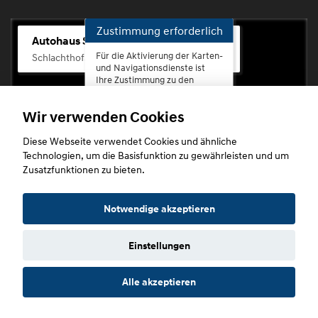
Zustimmung erforderlich
Autohaus Scherhag
Für die Aktivierung der Karten-
Schlachthofstr. 68, 56073 Koblenz-Rauental
und Navigationsdienste ist
Ihre Zustimmung zu den
Datenschutzrichtlinien vom
Drittanbieter Google LLC
Wir verwenden Cookies
erforderlich.
Diese Webseite verwendet Cookies und ähnliche
Zustimmen
Technologien, um die Basisfunktion zu gewährleisten und um
und
Zusatzfunktionen zu bieten.
aktivieren
Copyright © 2026. Autohaus Scherhag
Notwendige akzeptieren
Einstellungen
Startseite
Datenschutz
Impressum
AGB
AGB (Service)
Alle akzeptieren
AGB (Teile)
AGB (Gebrauchtwagen)
Widerruf