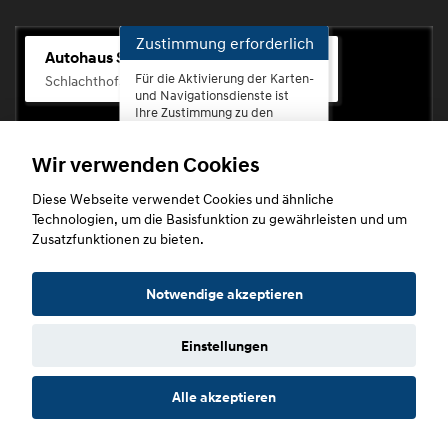
Zustimmung erforderlich
Autohaus Scherhag
Für die Aktivierung der Karten-
Schlachthofstr. 68, 56073 Koblenz-Rauental
und Navigationsdienste ist
Ihre Zustimmung zu den
Datenschutzrichtlinien vom
Drittanbieter Google LLC
Wir verwenden Cookies
erforderlich.
Diese Webseite verwendet Cookies und ähnliche
Zustimmen
Technologien, um die Basisfunktion zu gewährleisten und um
und
Zusatzfunktionen zu bieten.
aktivieren
Copyright © 2026. Autohaus Scherhag
Notwendige akzeptieren
Einstellungen
Startseite
Datenschutz
Impressum
AGB
AGB (Service)
Alle akzeptieren
AGB (Teile)
AGB (Gebrauchtwagen)
Widerruf