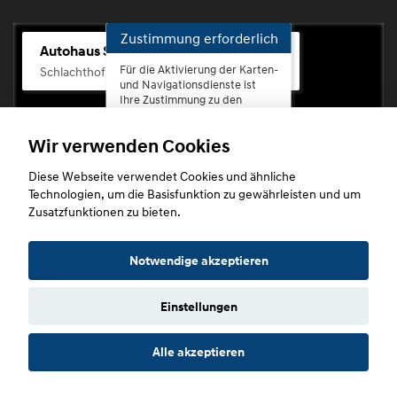
Zustimmung erforderlich
Autohaus Scherhag
Für die Aktivierung der Karten-
Schlachthofstr. 68, 56073 Koblenz-Rauental
und Navigationsdienste ist
Ihre Zustimmung zu den
Datenschutzrichtlinien vom
Drittanbieter Google LLC
Wir verwenden Cookies
erforderlich.
Diese Webseite verwendet Cookies und ähnliche
Zustimmen
Technologien, um die Basisfunktion zu gewährleisten und um
und
Zusatzfunktionen zu bieten.
aktivieren
Copyright © 2026. Autohaus Scherhag
Notwendige akzeptieren
Einstellungen
Startseite
Datenschutz
Impressum
AGB
AGB (Service)
Alle akzeptieren
AGB (Teile)
AGB (Gebrauchtwagen)
Widerruf