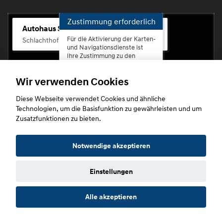
Zustimmung erforderlich
Autohaus Scherhag
Für die Aktivierung der Karten-
Schlachthofstr. 68, 56073 Koblenz-Rauental
und Navigationsdienste ist
Ihre Zustimmung zu den
Datenschutzrichtlinien vom
Drittanbieter Google LLC
Wir verwenden Cookies
erforderlich.
Diese Webseite verwendet Cookies und ähnliche
Zustimmen
Technologien, um die Basisfunktion zu gewährleisten und um
und
Zusatzfunktionen zu bieten.
aktivieren
Copyright © 2026. Autohaus Scherhag
Notwendige akzeptieren
Einstellungen
Startseite
Datenschutz
Impressum
AGB
AGB (Service)
Alle akzeptieren
AGB (Teile)
AGB (Gebrauchtwagen)
Widerruf