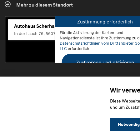
Mehr zu diesem Standort
Zustimmung erforderlich
Autohaus Scherhag
Für die Aktivierung der Karten- und
In der Laach 76, 56072 Koblenz-Güls
Navigationsdienste ist Ihre Zustimmung zu 
Datenschutzrichtlinien vom Drittanbieter Go
LLC
erforderlich.
Zustimmen und aktivieren
Wir verw
Diese Webseite
und um Zusatzf
Notwendig
Startseite
Datensch