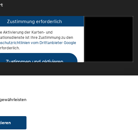
rt
Zustimmung erforderlich
ie Aktivierung der Karten- und
oblenz-Rauental
ationsdienste ist Ihre Zustimmung zu den
schutzrichtlinien vom Drittanbieter Google
rforderlich.
Zustimmen und aktivieren
 gewährleisten
tieren
chtwagen)
Widerruf