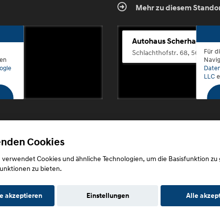
Mehr zu diesem Stando
Autohaus Scherhag
Für d
Schlachthofstr. 68, 56073 K
den
Navig
ogle
Daten
LLC
e
enden Cookies
Copyright © 2026. Autohaus Scherhag
 verwendet Cookies und ähnliche Technologien, um die Basisfunktion zu
unktionen zu bieten.
e akzeptieren
Einstellungen
Alle akzep
utz
Impressum
AGB
AGB (Service)
AGB (Teile)
AGB (Gebrau