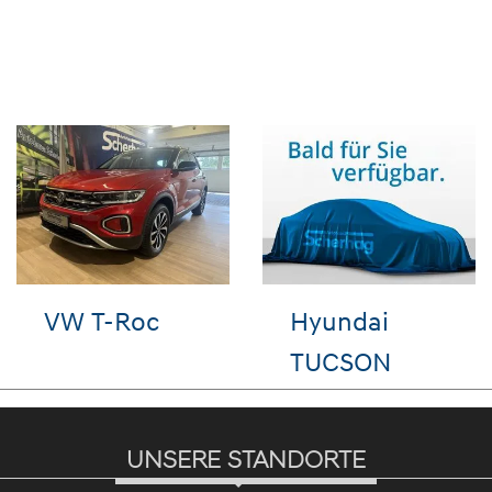
ona
Audi e-tron
VW ID.
UNSERE STANDORTE