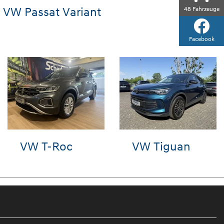
VW Passat Variant
48
Fahrzeuge
Facebook
3
Hyundai
Hyunda
IONIQ 5
TUCSO