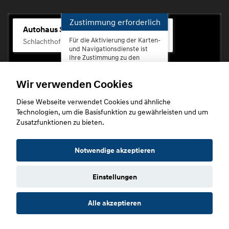
Zustimmung erforderlich
Autohaus Scherhag
Für die Aktivierung der Karten-
Schlachthofstr. 68, 56073 Koblenz-Rauental
und Navigationsdienste ist
Ihre Zustimmung zu den
Datenschutzrichtlinien vom
Drittanbieter Google LLC
Wir verwenden Cookies
erforderlich.
Diese Webseite verwendet Cookies und ähnliche
Zustimmen
Technologien, um die Basisfunktion zu gewährleisten und um
und
Zusatzfunktionen zu bieten.
aktivieren
Copyright © 2026. Autohaus Scherhag
Notwendige akzeptieren
Einstellungen
Startseite
Datenschutz
Impressum
AGB
AGB (Service)
Alle akzeptieren
AGB (Teile)
AGB (Gebrauchtwagen)
Widerruf