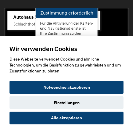
Zustimmung erforderlich
Autohaus Scherhag
Für die Aktivierung der Karten-
Schlachthofstr. 68, 56073 Koblenz-Rauental
und Navigationsdienste ist
Ihre Zustimmung zu den
Datenschutzrichtlinien vom
Drittanbieter Google LLC
Wir verwenden Cookies
erforderlich.
Diese Webseite verwendet Cookies und ähnliche
Zustimmen
Technologien, um die Basisfunktion zu gewährleisten und um
und
Zusatzfunktionen zu bieten.
aktivieren
Copyright © 2026. Autohaus Scherhag
Notwendige akzeptieren
Einstellungen
Startseite
Datenschutz
Impressum
AGB
AGB (Service)
Alle akzeptieren
AGB (Teile)
AGB (Gebrauchtwagen)
Widerruf