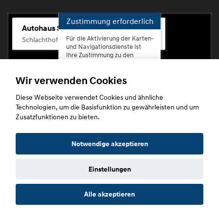
Zustimmung erforderlich
Autohaus Scherhag
Für die Aktivierung der Karten-
Schlachthofstr. 68, 56073 Koblenz-Rauental
und Navigationsdienste ist
Ihre Zustimmung zu den
Datenschutzrichtlinien vom
Drittanbieter Google LLC
Wir verwenden Cookies
erforderlich.
Diese Webseite verwendet Cookies und ähnliche
Zustimmen
Technologien, um die Basisfunktion zu gewährleisten und um
und
Zusatzfunktionen zu bieten.
aktivieren
Copyright © 2026. Autohaus Scherhag
Notwendige akzeptieren
Einstellungen
Startseite
Datenschutz
Impressum
AGB
AGB (Service)
Alle akzeptieren
AGB (Teile)
AGB (Gebrauchtwagen)
Widerruf