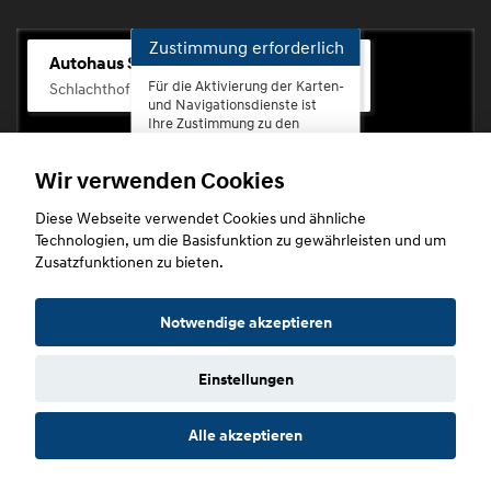
Zustimmung erforderlich
Autohaus Scherhag
Für die Aktivierung der Karten-
Schlachthofstr. 68, 56073 Koblenz-Rauental
und Navigationsdienste ist
Ihre Zustimmung zu den
Datenschutzrichtlinien vom
Drittanbieter Google LLC
Wir verwenden Cookies
erforderlich.
Diese Webseite verwendet Cookies und ähnliche
Zustimmen
Technologien, um die Basisfunktion zu gewährleisten und um
und
Zusatzfunktionen zu bieten.
aktivieren
Copyright © 2026. Autohaus Scherhag
Notwendige akzeptieren
Einstellungen
Startseite
Datenschutz
Impressum
AGB
AGB (Service)
Alle akzeptieren
AGB (Teile)
AGB (Gebrauchtwagen)
Widerruf