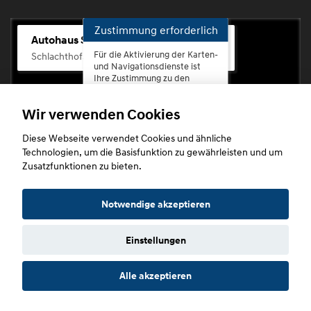
Zustimmung erforderlich
Autohaus Scherhag
Für die Aktivierung der Karten-
Schlachthofstr. 68, 56073 Koblenz-Rauental
und Navigationsdienste ist
Ihre Zustimmung zu den
Datenschutzrichtlinien vom
Drittanbieter Google LLC
Wir verwenden Cookies
erforderlich.
Diese Webseite verwendet Cookies und ähnliche
Zustimmen
Technologien, um die Basisfunktion zu gewährleisten und um
und
Zusatzfunktionen zu bieten.
aktivieren
Copyright © 2026. Autohaus Scherhag
Notwendige akzeptieren
Einstellungen
Startseite
Datenschutz
Impressum
AGB
AGB (Service)
Alle akzeptieren
AGB (Teile)
AGB (Gebrauchtwagen)
Widerruf