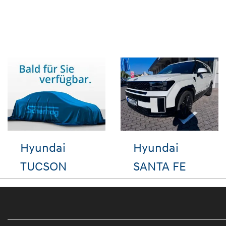
VW T-Cross
VW Passat
Variant