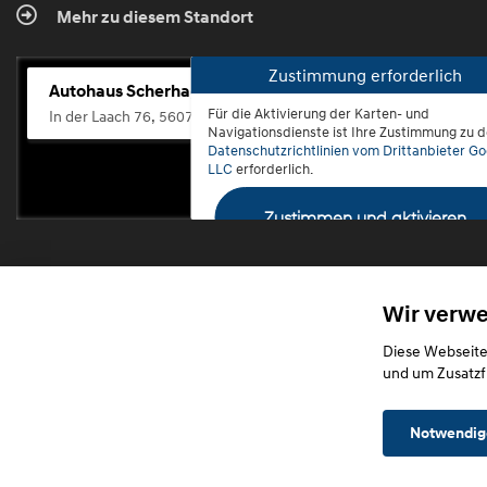
Mehr zu diesem Standort
Zustimmung erforderlich
Autohaus Scherhag
Für die Aktivierung der Karten- und
In der Laach 76, 56072 Koblenz-Güls
Navigationsdienste ist Ihre Zustimmung zu 
Datenschutzrichtlinien vom Drittanbieter Go
LLC
erforderlich.
Zustimmen und aktivieren
Wir verw
Diese Webseite
und um Zusatzf
Notwendig
Startseite
Datensch