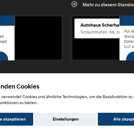
Mehr zu diesem Stando
Autohaus Scherhag
Für d
Schlachthofstr. 68, 56073 K
den
Navig
ogle
Daten
LLC
e
enden Cookies
Copyright © 2026. Autohaus Scherhag
 verwendet Cookies und ähnliche Technologien, um die Basisfunktion zu
unktionen zu bieten.
e akzeptieren
Einstellungen
Alle akzep
utz
Impressum
AGB
AGB (Service)
AGB (Teile)
AGB (Gebrau