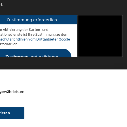
rt
Zustimmung erforderlich
ie Aktivierung der Karten- und
oblenz-Rauental
ationsdienste ist Ihre Zustimmung zu den
schutzrichtlinien vom Drittanbieter Google
rforderlich.
Zustimmen und aktivieren
 gewährleisten
tieren
chtwagen)
Widerruf