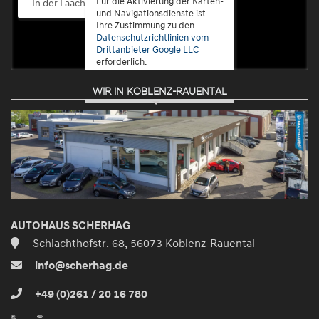
Für die Aktivierung der Karten-
In der Laach 76, 56072 Koblenz-Güls
und Navigationsdienste ist
Ihre Zustimmung zu den
Datenschutzrichtlinien vom
Drittanbieter Google LLC
erforderlich.
WIR IN KOBLENZ-RAUENTAL
Zustimmen
und
aktivieren
AUTOHAUS SCHERHAG
Schlachthofstr. 68, 56073 Koblenz-Rauental
info@scherhag.de
+49 (0)261 / 20 16 780