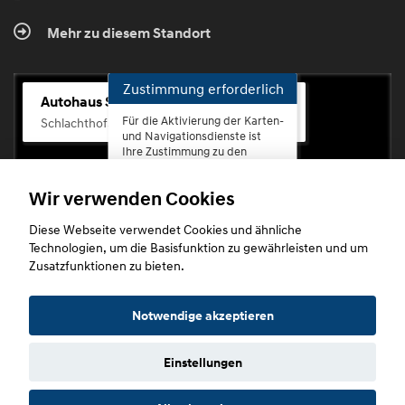
Mehr zu diesem Standort
Zustimmung erforderlich
Autohaus Scherhag
Für die Aktivierung der Karten-
Schlachthofstr. 68, 56073 Koblenz-Rauental
und Navigationsdienste ist
Ihre Zustimmung zu den
Datenschutzrichtlinien vom
Drittanbieter Google LLC
Wir verwenden Cookies
erforderlich.
Diese Webseite verwendet Cookies und ähnliche
Zustimmen
Technologien, um die Basisfunktion zu gewährleisten und um
und
Zusatzfunktionen zu bieten.
aktivieren
Copyright © 2026. Autohaus Scherhag
Notwendige akzeptieren
Einstellungen
Startseite
Datenschutz
Impressum
AGB
AGB (Service)