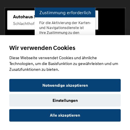
Zustimmung erforderlich
Autohaus Scherhag
Für die Aktivierung der Karten-
Schlachthofstr. 68, 56073 Koblenz-Rauental
und Navigationsdienste ist
Ihre Zustimmung zu den
Datenschutzrichtlinien vom
Drittanbieter Google LLC
Wir verwenden Cookies
erforderlich.
Diese Webseite verwendet Cookies und ähnliche
Zustimmen
Technologien, um die Basisfunktion zu gewährleisten und um
und
Zusatzfunktionen zu bieten.
aktivieren
Copyright © 2026. Autohaus Scherhag
Notwendige akzeptieren
Einstellungen
Startseite
Datenschutz
Impressum
AGB
AGB (Service)
Alle akzeptieren
AGB (Teile)
AGB (Gebrauchtwagen)
Widerruf